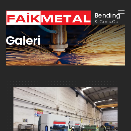
Bending
& Cons.Co
Galeri
Metal Kesim, Lazer Kesim, Oksijen Kesim, Plazma Kesim, Kaynaklı
İmalat, Abkant,
FAİK METAL Foto Galeriler sayfası. Faik Metal olarak; Abkant Pres,
Abkant Büküm, Plazma Kesim, Lazer Kesim, Oksijen Kesim, Makas
Kesim ve Kaynaklı İmalat yapmaktayız. 2010 dan günümüze
teknolojiyi takip eden ve yeniliklere açık yapımızla sürekli
kendimizi geliştiriyoruz.