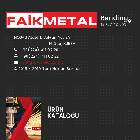
Bending
& Cons.Co
NOSAB Atatürk Bulvarı No:1/A
Nilüfer, BURSA
+90(224) 411 02 20
+90(224) 411 02 22
info@faikmetal.com.tr
© 2015 - 2019 Tüm Hakları Saklıdır.
ÜRÜN
KATALOĞU